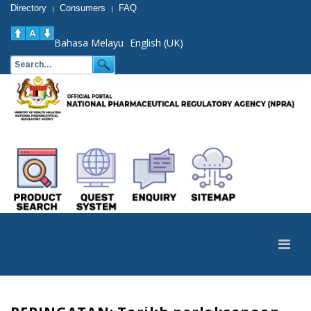
Directory
Consumers
FAQ
|
|
Bahasa Melayu
English (UK)