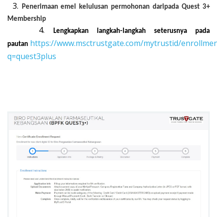
3.
Penerimaan emel kelulusan permohonan daripada Quest 3+
Membership
4.
Lengkapkan langkah-langkah seterusnya pada
https://www.msctrustgate.com/mytrustid/enrollmen
pautan
q=quest3plus