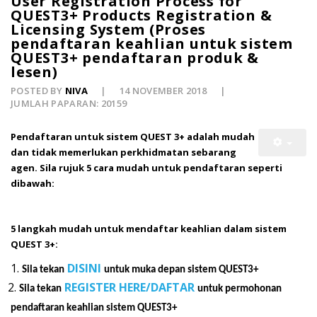
User Registration Process for
QUEST3+ Products Registration &
Licensing System (Proses
pendaftaran keahlian untuk sistem
QUEST3+ pendaftaran produk &
lesen)
POSTED BY
NIVA
14 NOVEMBER 2018
JUMLAH PAPARAN: 20159
Pendaftaran untuk sistem QUEST 3+ adalah mudah
dan tidak memerlukan perkhidmatan sebarang
agen. Sila rujuk 5 cara mudah untuk pendaftaran seperti
dibawah:
5 langkah mudah untuk mendaftar keahlian dalam sistem
QUEST 3+:
1.
DISINI
Sila tekan
untuk muka depan sistem QUEST3+
2.
REGISTER HERE/DAFTAR
Sila tekan
untuk permohonan
pendaftaran keahlian sistem QUEST3+