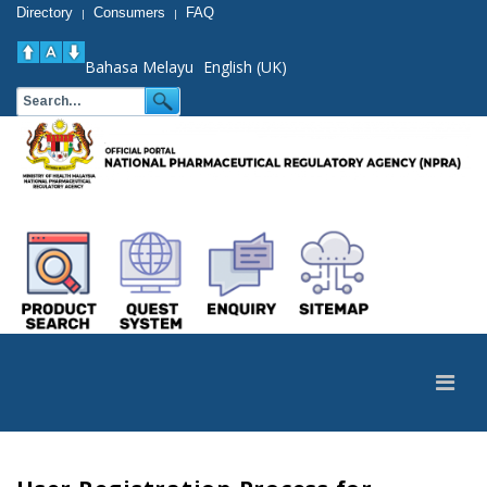
Directory
Consumers
FAQ
|
|
Bahasa Melayu
English (UK)