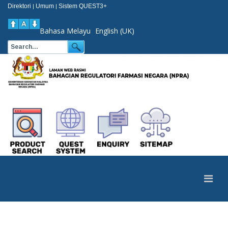
Direktori
Umum
Sistem QUEST3+
|
|
Bahasa Melayu
English (UK)