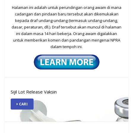
Pemetrexed: Risk of
Halaman ini adalah untuk perundingan orang awam di mana
nephrogenic diabetes insipidus
cadangan dan pindaan baru tersebut akan dikemukakan
12
and renal tubular necrosis
kepada draf undang-undang (termasuk undang-undang,
dasar, peraturan, dll.). Draf tersebut akan muncul di halaman
Overview Pemetrexed is a chemotherapy
JUN
ini dalam masa 14 hari bekerja. Orang awam digalakkan
agent approved for the treatment of locally
untuk memberikan komen dan pandangan mengenai NPRA
advanced or...
dalam tempoh ini.
Amoxicillin-containing
products: Risk of Drug Reaction
with Eosinophilia and Systemic
Symptoms (DRESS) and
11
strengthening the risk of
Sijil Lot Release Vaksin
Severe Cutaneous Adverse
Reactions (SCARs)
JUN
CARI
Overview Amoxicillin is an antibiotic from the
penicillin group and has broad-spectrum action
on...