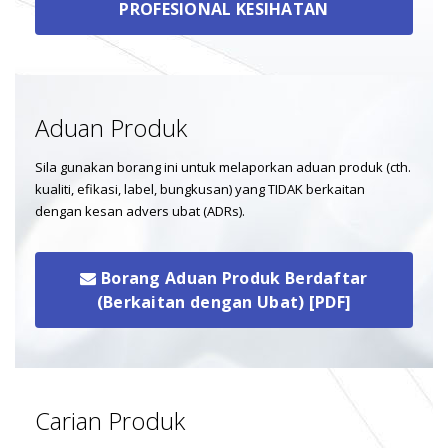
roxithromycin: Risk of Severe
PROFESIONAL KESIHATAN
10
Cutaneous Adverse Reactions
(SCAR)
OKT
Overview: Azithromycin, clarithromycin,
erythromycin and roxithromycin are antibiotics
Aduan Produk
from the...
Sila gunakan borang ini untuk melaporkan aduan produk (cth.
kualiti, efikasi, label, bungkusan) yang TIDAK berkaitan
Apixaban: Drug interaction
dengan kesan advers ubat (ADRs).
between apixaban and Selective
Serotonin Reuptake Inhibitors
(SNRI) and/or Serotonin and
10
Noradrenaline Reuptake
Borang Aduan Produk Berdaftar
Inhibitors (SNRI) leading to
(Berkaitan dengan Ubat) [PDF]
increased risk of bleeding
OKT
Overview: Apixaban (Eliquis ® ) is an oral
anticoagulant indicated for prevention and
treatment of...
Carian Produk