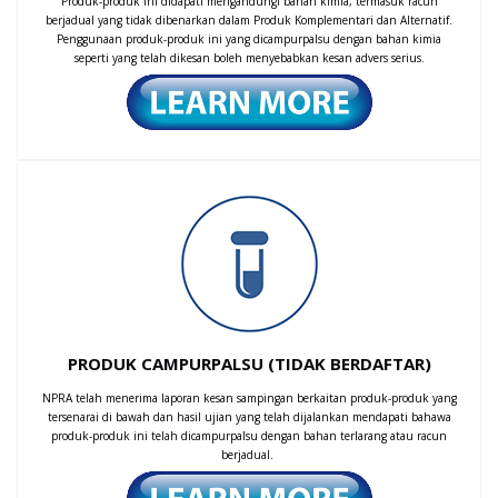
Agents: Suspension/restriction
Produk-produk ini didapati mengandungi bahan kimia, termasuk racun
berjadual yang tidak dibenarkan dalam Produk Komplementari dan Alternatif.
of use following evidence of
Penggunaan produk-produk ini yang dicampurpalsu dengan bahan kimia
gadolinium deposits in the
23
seperti yang telah dikesan boleh menyebabkan kesan advers serius.
brain after magnetic resonance
imaging (MRI) body scans
MAC
Overview Gadolinium-based contrast agents
(GBCA) are complexes of gadolinium (III) with
different...
Intravenous (IV) fluids
containing electrolytes and/or
carbohydrates: Risk of
23
hyponatraemia
PRODUK CAMPURPALSU (TIDAK BERDAFTAR)
MAC
Overview Intravenous (IV) fluids are given to
replenish substantial deficits or continuing
NPRA telah menerima laporan kesan sampingan berkaitan produk-produk yang
tersenarai di bawah dan hasil ujian yang telah dijalankan mendapati bahawa
losses...
produk-produk ini telah dicampurpalsu dengan bahan terlarang atau racun
berjadual.