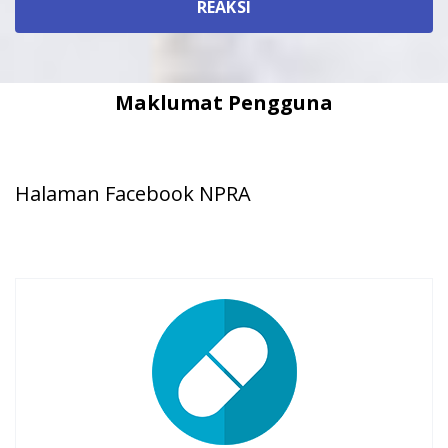
JUN
REAKSI
Overview Carbocisteine and acetylcysteine
(also known as N-acetylcysteine or NAC) are
cysteine...
Maklumat Pengguna
Efavirenz: Risk of QTc interval
prolongation
25
Halaman Facebook NPRA
Overview Efavirenz is a non-nucleoside
JUN
reverse transcriptase inhibitor (NNRTI) that
exhibits...
Drug interaction of oral
contraceptives containing
ethinylestradiol with the direct-
acting antiviral combinations of
16
paritaprevir, ritonavir and
ombitasvir with or without
dasabuvir
JUN