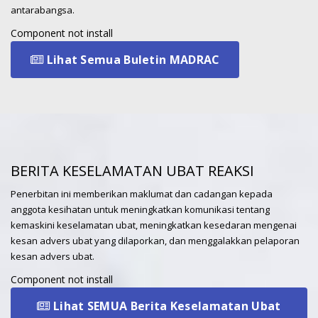
30
antarabangsa.
Overview: Stress cardiomyopathy, also
JUL
referred to as Takotsubo cardiomyopathy, is
Component not install
an acute...
Lihat Semua Buletin MADRAC
Acetazolamide: Risk of Severe
Cutaneous Adverse Reactions
25
(SCARs)
Overview Acetazolamide is a sulfonamide
JUN
BERITA KESELAMATAN UBAT REAKSI
derivative, which functions as a carbonic
anhydrase...
Penerbitan ini memberikan maklumat dan cadangan kepada
anggota kesihatan untuk meningkatkan komunikasi tentang
kemaskini keselamatan ubat, meningkatkan kesedaran mengenai
Carbocisteine and
kesan advers ubat yang dilaporkan, dan menggalakkan pelaporan
acetylcysteine:
kesan advers ubat.
Anaphylactic/anaphylactoid
reactions and Severe
Component not install
25
Cutaneous Adverse Reactions
(SCARs)
Lihat SEMUA Berita Keselamatan Ubat