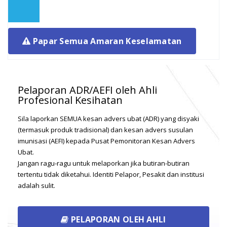
above 12...
Isoniazid: Risk of pancreatitis
Papar Semua Amaran Keselamatan
10
Overview Isoniazid is an antibiotic used in the
treatment of tuberculosis. It can be used
OKT
alone...
Pelaporan ADR/AEFI oleh Ahli
Profesional Kesihatan
Saccharomyces boulardii: Risk
Sila laporkan SEMUA kesan advers ubat (ADR) yang disyaki
of fungaemia
(termasuk produk tradisional) dan kesan advers susulan
10
imunisasi (AEFI) kepada Pusat Pemonitoran Kesan Advers
Background: Saccharomyces boulardii is a live
Ubat.
OKT
yeast used as a probiotic. Previously,
Jangan ragu-ragu untuk melaporkan jika butiran-butiran
Saccharomyces...
tertentu tidak diketahui. Identiti Pelapor, Pesakit dan institusi
adalah sulit.
Azithromycin, clarithromycin,
erythromycin and
PELAPORAN OLEH AHLI