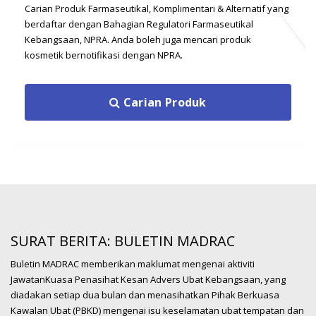
Carian Produk Farmaseutikal, Komplimentari & Alternatif yang
Iodinated Contrast Media: Risk
berdaftar dengan Bahagian Regulatori Farmaseutikal
of Severe Cutaneous Adverse
28
Kebangsaan, NPRA. Anda boleh juga mencari produk
Reactions (SCAR)
kosmetik bernotifikasi dengan NPRA.
OGS
Overview Iodinated contrast media (ICM) is
used in medical X-ray imaging to distinguish...
Carian Produk
Domperidone and
clarithromycin: Drug
interaction leading to increased
30
risk of QT interval prolongation
JUL
Overview: Domperidone has been known to
be associated with prolongation of the QT
SURAT BERITA: BULETIN MADRAC
interval on the...
Buletin MADRAC memberikan maklumat mengenai aktiviti
JawatanKuasa Penasihat Kesan Advers Ubat Kebangsaan, yang
Noradrenaline: Stress
diadakan setiap dua bulan dan menasihatkan Pihak Berkuasa
cardiomyopathy
Kawalan Ubat (PBKD) mengenai isu keselamatan ubat tempatan dan