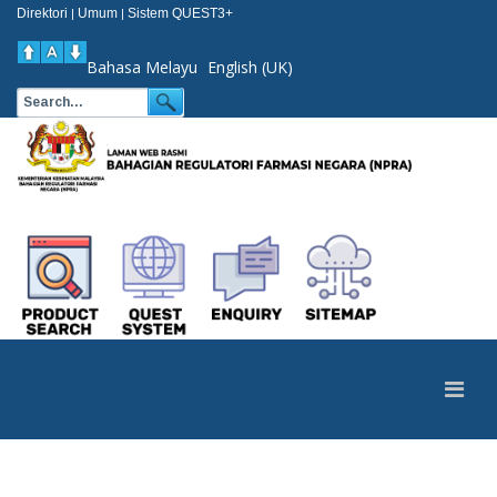
Direktori
Umum
Sistem QUEST3+
|
|
Bahasa Melayu
English (UK)