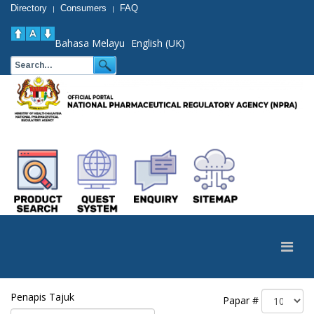
Directory
Consumers
FAQ
|
|
Bahasa Melayu
English (UK)
Penapis Tajuk
Papar #