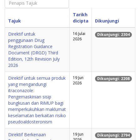
Tarikh
Tajuk
dicipta
Dikunjungi
Direktif untuk
16 Julai
Dikunjungi: 2304
2026
penggunaan Drug
Registration Guidance
Document (DRGD) Third
Edition, 12th Revision July
2026
Direktif untuk semua produk
19 Jun
Dikunjungi: 2208
2026
yang mengandungi
itraconazole:
Pengemaskinian sisip
bungkusan dan RiMUP bagi
memperkukuhkan maklumat
keselamatan berkaitan risiko
pseudoaldosteronism
Direktif Berkenaan
19 Jun
Dikunjungi: 2794
2026