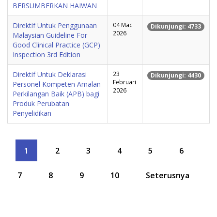
BERSUMBERKAN HAIWAN
Direktif Untuk Penggunaan
04 Mac
Dikunjungi: 4733
2026
Malaysian Guideline For
Good Clinical Practice (GCP)
Inspection 3rd Edition
Direktif Untuk Deklarasi
23
Dikunjungi: 4430
Februari
Personel Kompeten Amalan
2026
Perkilangan Baik (APB) bagi
Produk Perubatan
Penyelidikan
1
2
3
4
5
6
7
8
9
10
Seterusnya