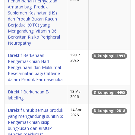
Penambahan Pernyataan
Amaran bagi Produk
Suplemen Kesihatan (HS)
dan Produk Bukan Racun
Berjadual (OTC) yang
Mengandungi Vitamin B6
Berkaitan Risiko Peripheral
Neuropathy
Direktif Berkenaan
19 Jun
Dikunjungi: 1993
2026
Pengemaskinian Had
Penggunaan dan Maklumat
Keselamatan bagi Caffeine
dalam Produk Farmaseutikal
Direktif Berkenaan E-
13 Mei
Dikunjungi: 4465
2026
labelling
Direktif untuk semua produk
14 April
Dikunjungi: 2818
2026
yang mengandungi sunitinib:
Pengemaskinian sisip
bungkusan dan RiMUP
dengan maklumat