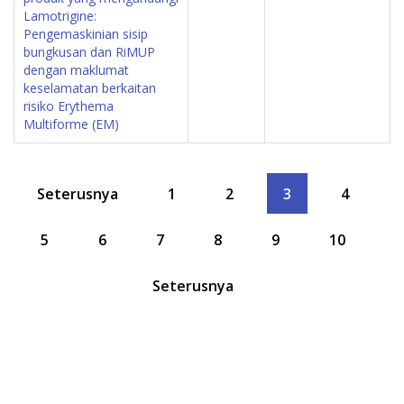
Lamotrigine:
Pengemaskinian sisip
bungkusan dan RiMUP
dengan maklumat
keselamatan berkaitan
risiko Erythema
Multiforme (EM)
Seterusnya
1
2
3
4
5
6
7
8
9
10
Seterusnya