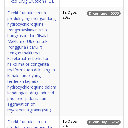
Fixed Drug Eruption (FDE)
Direktif untuk semua
18 Ogos
Dikunjungi: 6030
2025
produk yang mengandungi
hydroxychloroquine:
Pengemaskinian sisip
bungkusan dan Risalah
Maklumat Ubat untuk
Pengguna (RiMUP)
dengan maklumat
keselamatan berkaitan
risiko major congenital
malformation di kalangan
kanak-kanak yang
terdedah kepada
hydroxychloroquine dalam
kandungan, drug-induced
phospholipidosis dan
aggravation of
myasthenia gravis (MG)
Direktif untuk semua
18 Ogos
Dikunjungi: 5762
2025
produk yang mengandungi