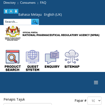
Directory
Consumers
FAQ
|
|
Bahasa Melayu
English (UK)
Penapis Tajuk
Papar #