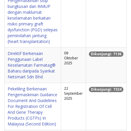
Pengemaskinian sisip
bungkusan dan RiMUP
dengan maklumat
keselamatan berkaitan
risiko primary graft
dysfunction (PGD) selepas
pemindahan jantung
(heart transplantation)
Direktif Berkenaan
09
Dikunjungi: 7136
Oktober
Penggunaan Label
2025
Keselamatan Farmatag®
Baharu daripada Syarikat
Netsmart Sdn Bhd
Pekeliling Berkenaan
22
Dikunjungi: 7324
September
Pengemaskinian Guidance
2025
Document And Guidelines
For Registration Of Cell
And Gene Therapy
Products (CGTPs) In
Malaysia (Second Edition)