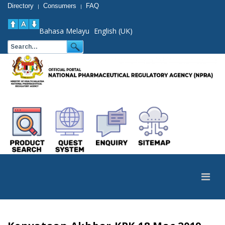
Directory
Consumers
FAQ
|
|
Bahasa Melayu
English (UK)