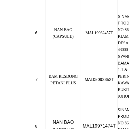
SINM
PROD
NAN BAO
NO.86
6
MAL19962457T
(CAPSULE)
KIAM
DESA
4300
SYARI
BAMA
1-1 &
BAM RESDONG
PERI
7
MAL05092352T
PETANI PLUS
KAWA
BUKIT
JOHO
SINM
PROD
NAN BAO
NO.86
8
MAL19971474T