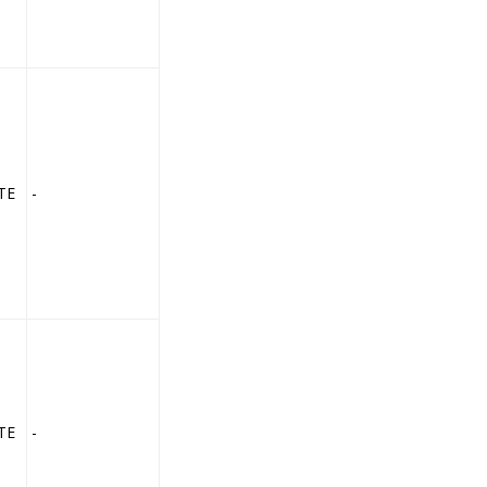
TE
-
TE
-