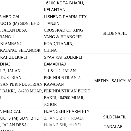
16100 KOTA BHARU,
KELANTAN
A MEDICAL
LISHENG PHARM FTY
UCTS (M) SDN. BHD.
TIANJIN
, JALAN DESA
CROSSRAD OF XING
SILDENAFIL
BANG 1
YANG & HUANG HE
 KIAMBANG
ROAD,TIANJIN,
0 KAJANG, SELANGOR
CHINA
KAT ZULKIFLI
SYARIKAT ZULKIFLI
DHAJ
BAMADHAJ
 1-2, JALAN
1-1 & 1-2, JALAN
NDUSTRIAN 2,
PERINDUSTRIAN 2,
METHYL SALICYLA
SAN PERINDUSTRIAN
KAWASAN
 BAKRI, 84200 MUAR,
PERINDUSTRIAN BUKIT
R
BAKRI, 84200 MUAR,
JOHOR
A MEDICAL
HUANGSHI PHARM FTY
SILDENAFIL
UCTS (M) SDN. BHD.
2,FANG ZHI 1 ROAD,
HUANG SHI, HUBEI,
, JALAN DESA
TADALAFIL