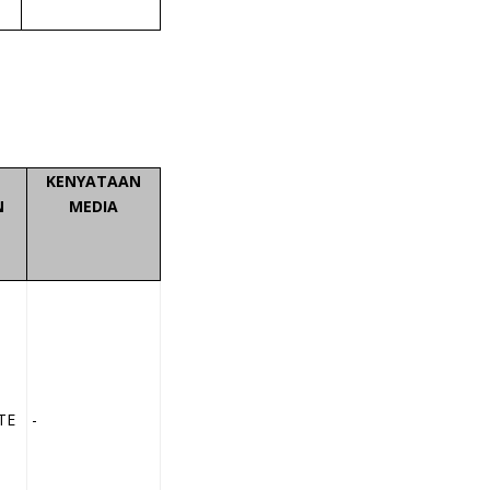
KENYATAAN
N
MEDIA
TE
-