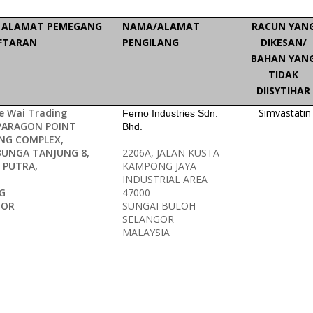
 ALAMAT PEMEGANG
NAMA/ALAMAT
RACUN YAN
FTARAN
PENGILANG
DIKESAN/
BAHAN YAN
TIDAK
DIISYTIHAR
e Wai Trading
Simvastatin
Ferno Industries Sdn.
 PARAGON POINT
Bhd.
NG COMPLEX,
BUNGA TANJUNG 8,
2206A, JALAN KUSTA
 PUTRA,
KAMPONG JAYA
INDUSTRIAL AREA
G
47000
GOR
SUNGAI BULOH
SELANGOR
MALAYSIA