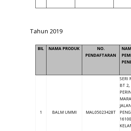
Tahun 2019
BIL
NAMA PRODUK
NO.
NAM
PENDAFTARAN
PEM
PEN
SERI
BT 2
PERI
MAR
JALA
1
BALM UMMI
MAL05023428T
PENG
1610
KELA