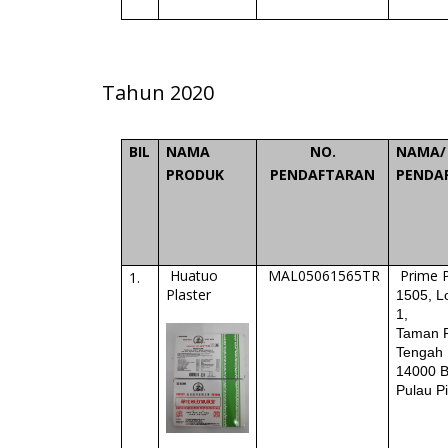
Tahun 2020
BIL
NAMA
NO.
NAMA/
PRODUK
PENDAFTARAN
PENDA
Huatuo
MAL05061565TR
Prime 
1.
Plaster
1505, L
1,
Taman P
Tengah
14000 B
Pulau P