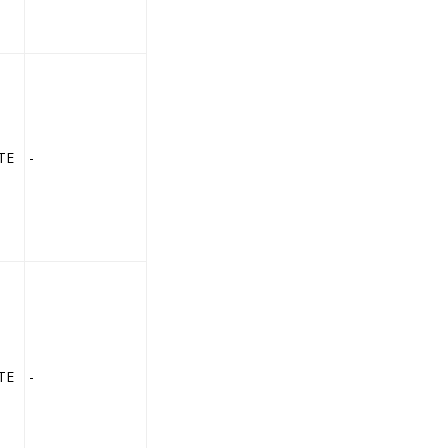
TE
-
TE
-