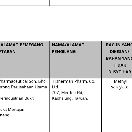
 ALAMAT PEMEGANG
NAMA/ALAMAT
RACUN YAN
FTARAN
PENGILANG
DIKESAN/
BAHAN YAN
TIDAK
DIISYTIHAR
Pharmaceutical Sdn. Bhd.
Fisherman Pharm. Co.
Methyl
Ltd.
salicylate
orong Perusahaan Utama
707, Min Tsu Rd,
erindustrian Bukit
Kaohsiung, Taiwan.
ukit Mertajam
inang.