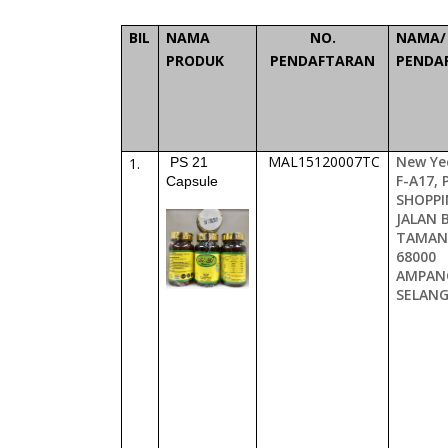
BIL
NAMA
NO.
NAMA/
PRODUK
PENDAFTARAN
PENDA
MAL15120007TC
New Ye
1.
PS 21
F-A17,
Capsule
SHOPPI
JALAN 
TAMAN
68000
AMPAN
SELAN