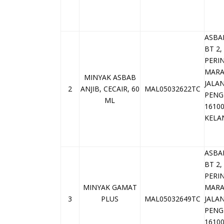
ASBA
BT 2
PERI
MAR
MINYAK ASBAB
JALA
2
ANJIB, CECAIR, 60
MAL05032622TC
PENG
ML
1610
KELA
ASBA
BT 2
PERI
MINYAK GAMAT
MAR
3
PLUS
MAL05032649TC
JALA
PENG
1610