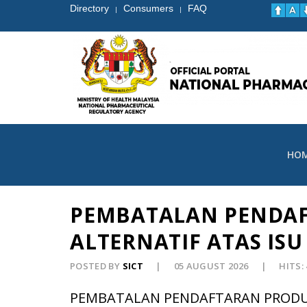
Directory
Consumers
FAQ
|
|
HO
PEMBATALAN PENDA
ALTERNATIF ATAS IS
POSTED BY
SICT
05 AUGUST 2026
HITS:
PEMBATALAN PENDAFTARAN PRODU