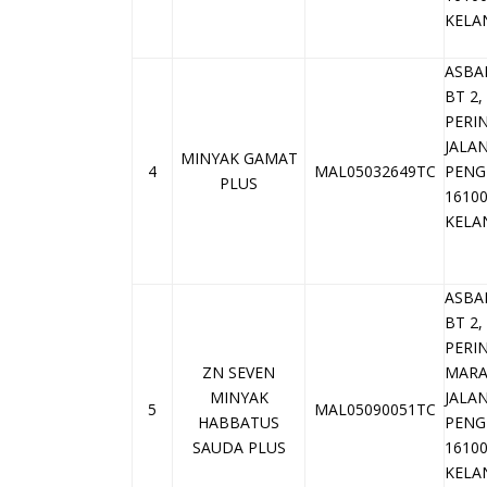
KELA
ASBA
BT 2
PERI
JALA
MINYAK GAMAT
4
MAL05032649TC
PENG
PLUS
1610
KELA
ASBA
BT 2
PERI
ZN SEVEN
MAR
MINYAK
JALA
5
MAL05090051TC
HABBATUS
PENG
SAUDA PLUS
1610
KELA