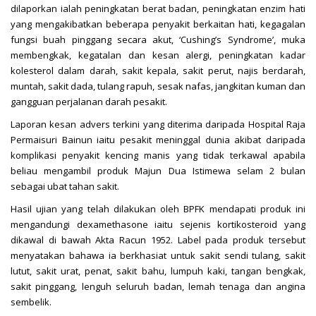
dilaporkan ialah peningkatan berat badan, peningkatan enzim hati
yang mengakibatkan beberapa penyakit berkaitan hati, kegagalan
fungsi buah pinggang secara akut, ‘Cushing’s Syndrome’, muka
membengkak, kegatalan dan kesan alergi, peningkatan kadar
kolesterol dalam darah, sakit kepala, sakit perut, najis berdarah,
muntah, sakit dada, tulang rapuh, sesak nafas, jangkitan kuman dan
gangguan perjalanan darah pesakit.
Laporan kesan advers terkini yang diterima daripada Hospital Raja
Permaisuri Bainun iaitu pesakit meninggal dunia akibat daripada
komplikasi penyakit kencing manis yang tidak terkawal apabila
beliau mengambil produk Majun Dua Istimewa selam 2 bulan
sebagai ubat tahan sakit.
Hasil ujian yang telah dilakukan oleh BPFK mendapati produk ini
mengandungi dexamethasone iaitu sejenis kortikosteroid yang
dikawal di bawah Akta Racun 1952. Label pada produk tersebut
menyatakan bahawa ia berkhasiat untuk sakit sendi tulang, sakit
lutut, sakit urat, penat, sakit bahu, lumpuh kaki, tangan bengkak,
sakit pinggang, lenguh seluruh badan, lemah tenaga dan angina
sembelik.