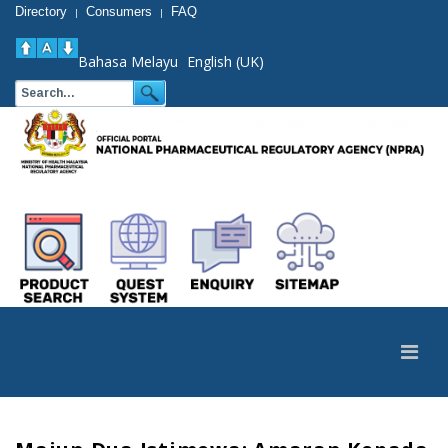
Directory
Consumers
FAQ
|
|
Bahasa Melayu
English (UK)