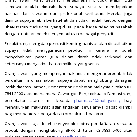
Istimewa adalah dinasihatkan supaya SEGERA mendapatkan
nasihat dan rawatan dari profesional kesihatan. Mereka juga
diminta supaya lebih berhati-hati dan tidak mudah tertipu dengan
ubat-ubatan tradisional yang dijual pada harga tidak munasabah
dengan tuntutan boleh menyembuhkan pelbagai penyakit.
Pesakit yang mengidap penyakit kencing manis adalah dinasihatkan
supaya tidak menggunakan produk ini kerana ia boleh
menyebabkan paras gula dalam darah tidak terkawal dan
seterusnya mengakibatkan komplikasi yang serius.
Orang awam yang mempunyai maklumat mengenai produk tidak
berdaftar ini dinasihatkan supaya dapat menghubungi Bahagian
Perkhidmatan Farmasi, Kementerian Kesihatan Malaysia di talian 03-
7841 3200 atau mana-mana Cawangan Penguatkuasa Farmasi yang
berdekatan atau e-mel kepada
pharmacy1@moh.gov.my
bagi
menyalurkan maklumat agar tindakan sewajarnya dapat diambil
bagi membanteras pengedaran produk ini di pasaran.
Orang awam juga boleh menyemak status pendaftaran sesuatu
produk dengan menghubungi BPFK di talian 03-7883 5400 atau
melayari laman sesawang
www.bpfk.gov.my
.