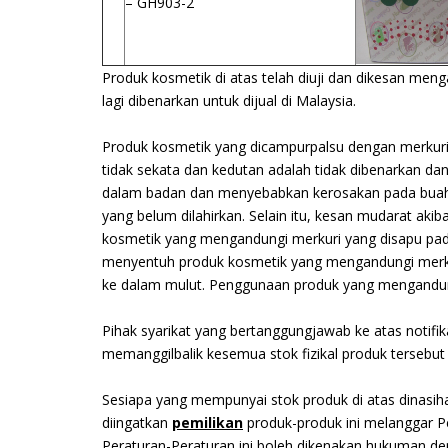
– GH903-2
Produk kosmetik di atas telah diuji dan dikesan me
lagi dibenarkan untuk dijual di Malaysia.
Produk kosmetik yang dicampurpalsu dengan merkuri l
tidak sekata dan kedutan adalah tidak dibenarkan 
dalam badan dan menyebabkan kerosakan pada buah p
yang belum dilahirkan. Selain itu, kesan mudarat aki
kosmetik yang mengandungi merkuri yang disapu pada
menyentuh produk kosmetik yang mengandungi merku
ke dalam mulut. Penggunaan produk yang mengandungi
Pihak syarikat yang bertanggungjawab ke atas notif
memanggilbalik kesemua stok fizikal produk tersebu
Sesiapa yang mempunyai stok produk di atas dinasih
diingatkan
pemilikan
produk-produk ini melanggar P
Peraturan-Peraturan ini boleh dikenakan hukuman de