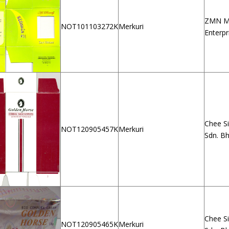
ZMN M
NOT101103272K
Merkuri
Enterpr
Chee S
NOT120905457K
Merkuri
Sdn. Bh
Chee S
NOT120905465K
Merkuri