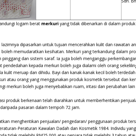
Sdn. Bh
ngandungi logam berat
merkuri
yang tidak dibenarkan di dalam produk 
azimnya dipasarkan untuk tujuan mencerahkan kulit dan rawatan anti
dan boleh memudaratkan kesihatan. Merkuri yang terkandung dalam p
inggang dan sistem saraf. Ia juga boleh menganggu perkembangan 
bat pendedahan kepada merkuri boleh juga dialami oleh orang sekelil
 kulit meruap dan dihidu. Bayi dan kanak-kanak kecil boleh terdeda
ri atau orang yang menggunakan produk kosmetik tersebut dan ke
 merkuri boleh juga menyebabkan ruam, iritasi dan perubahan lain p
ikasi produk berkenaan telah diarahkan untuk memberhentikan penju
t daripada pasaran dalam tempoh 72 jam.
atkan menghentikan penjualan/ pengedaran/ penggunaan produk ters
eraturan-Peraturan Kawalan Dadah dan Kosmetik 1984. Individu yan
nda tidak melebihi RM25,000 atau penjara tidak melebihi 3 tahun at