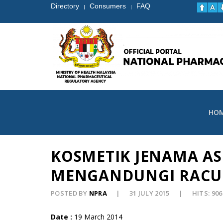
Directory
Consumers
FAQ
|
|
HO
KOSMETIK JENAMA AS
MENGANDUNGI RACU
POSTED BY
NPRA
31 JULY 2015
HITS: 906
Date :
19 March 2014