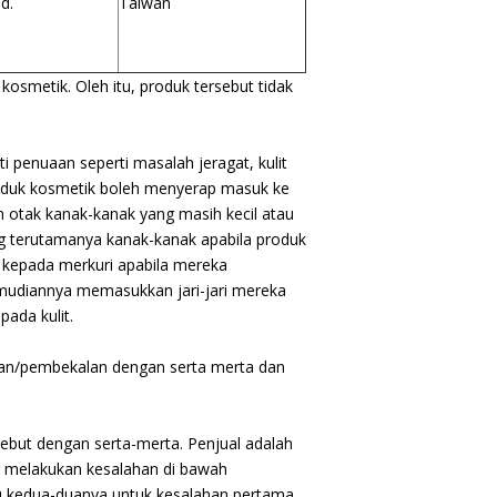
d.
Taiwan
kosmetik. Oleh itu, produk tersebut tidak
 penuaan seperti masalah jeragat, kulit
roduk kosmetik boleh menyerap masuk ke
otak kanak-kanak yang masih kecil atau
ing terutamanya kanak-kanak apabila produk
h kepada merkuri apabila mereka
mudiannya memasukkan jari-jari mereka
ada kulit.
alan/pembekalan dengan serta merta dan
ebut dengan serta-merta. Penjual adalah
g melakukan kesalahan di bawah
au kedua-duanya untuk kesalahan pertama