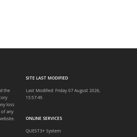
SITE LAST MODIFIED
d the
Last Modified: Friday 07 August 2026,
tory
15:57:49.
any loss
 of any
ONLINE SERVICES
website.
QUEST3+ System