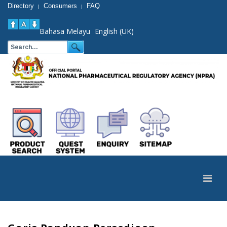
Directory
Consumers
FAQ
|
|
Bahasa Melayu
English (UK)