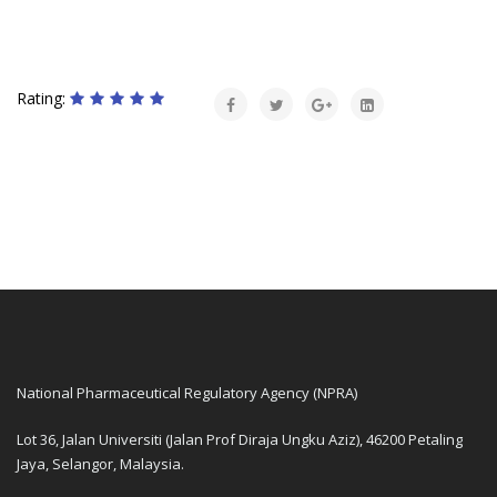
Rating:
National Pharmaceutical Regulatory Agency (NPRA)
Lot 36, Jalan Universiti (Jalan Prof Diraja Ungku Aziz), 46200 Petaling
Jaya, Selangor, Malaysia.