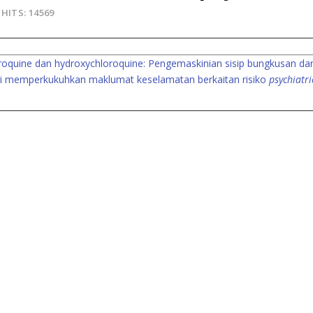
HITS: 14569
roquine dan hydroxychloroquine: Pengemaskinian sisip bungkusan da
i memperkukuhkan maklumat keselamatan berkaitan risiko
psychiatri