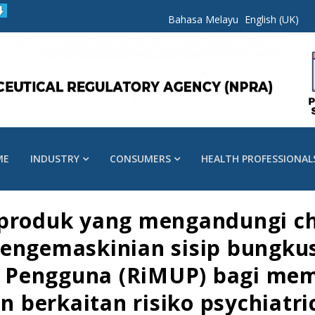
Bahasa Melayu
English (UK)
ME
INDUSTRY
CONSUMERS
HEALTH PROFESSIONAL
 produk yang mengandungi c
Pengemaskinian sisip bungku
 Pengguna (RiMUP) bagi me
berkaitan risiko psychiatric