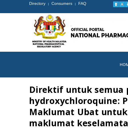
Directory
Consumers
FAQ
|
|
HO
Direktif untuk semua
hydroxychloroquine: 
Maklumat Ubat untuk
maklumat keselamatan 