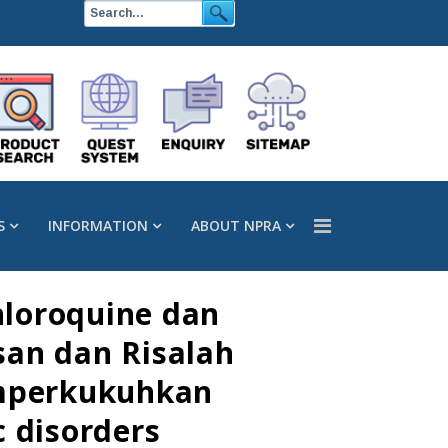
S
INFORMATION
ABOUT NPRA
hloroquine dan
san dan Risalah
mperkukuhkan
 disorders