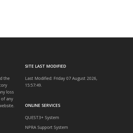
SITE LAST MODIFIED
d the
Last Modified: Friday 07 August 2026,
tory
15:57:49.
any loss
 of any
ONLINE SERVICES
website.
QUEST3+ System
NPRA Support System